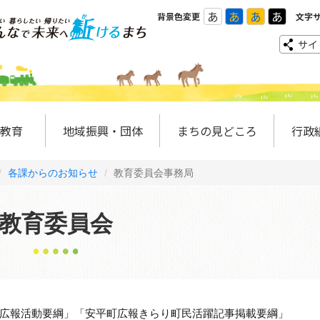
あ
あ
あ
あ
背景色変更
文字
サイ
教育
地域振興・団体
まちの見どころ
行政
各課からのお知らせ
教育委員会事務局
教育委員会
広報活動要綱」「安平町広報きらり町民活躍記事掲載要綱」