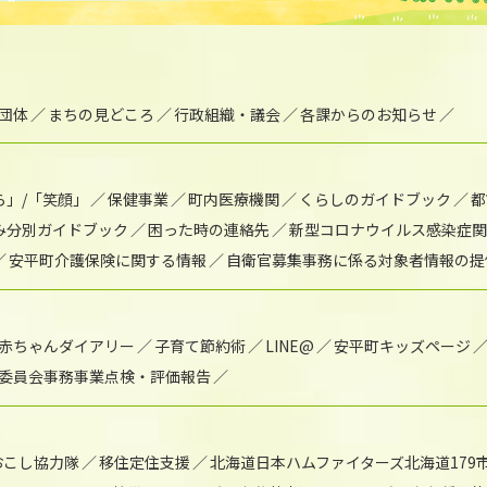
団体
まちの見どころ
行政組織・議会
各課からのお知らせ
ら」/「笑顔」
保健事業
町内医療機関
くらしのガイドブック
都
み分別ガイドブック
困った時の連絡先
新型コロナウイルス感染症関
安平町介護保険に関する情報
自衛官募集事務に係る対象者情報の提
赤ちゃんダイアリー
子育て節約術
LINE@
安平町キッズページ
委員会事務事業点検・評価報告
おこし協力隊
移住定住支援
北海道日本ハムファイターズ北海道179