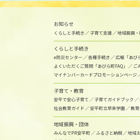
お知らせ
くらしと手続き
子育て支援
地域振興・
くらしと手続き
e防災センター
各種手続き
広報「あび
よくいただくご質問「あびら町FAQ」
ご
マイナンバーカードプロモーションページ
子育て・教育
安平で安心子育て
子育てガイドブック
社会教育ガイド
安平町立早来学園
教育
地域振興・団体
みんなでPR安平町
ふるさと納税
地域