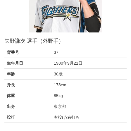
矢野謙次 選手（外野手）
背番号
37
生年月日
1980年9月21日
年齢
36歳
身長
178cm
体重
85kg
出身
東京都
投打
右投げ/右打ち