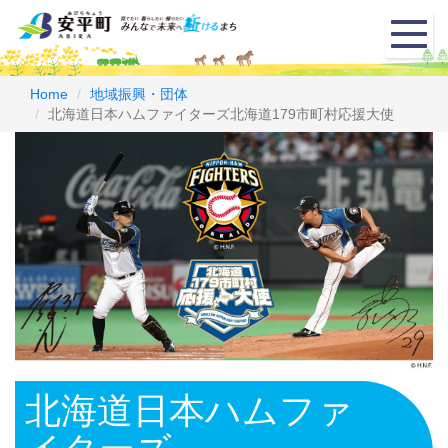
メ
ニ
ュ
ー
Home
地域振興・団体
北海道日本ハムファイターズ北海道179市町村応援大使
北海道日本ハムファ