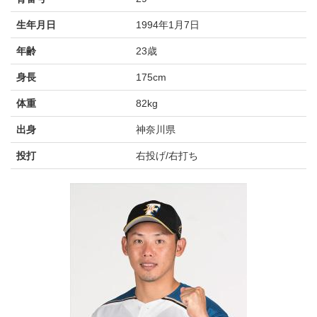
生年月日
1994年1月7日
年齢
23歳
身長
175cm
体重
82kg
出身
神奈川県
投打
右投げ/右打ち