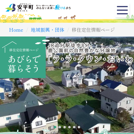
メ
ニ
ュ
Home
地域振興・団体
移住定住情報ページ
ー