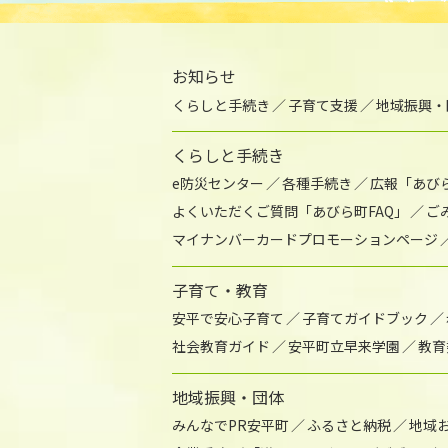
お知らせ
くらしと手続き
子育て支援
地域振興・
くらしと手続き
e防災センター
各種手続き
広報「あび
よくいただくご質問「あびら町FAQ」
ご
マイナンバーカードプロモーションページ
子育て・教育
安平で安心子育て
子育てガイドブック
社会教育ガイド
安平町立早来学園
教育
地域振興・団体
みんなでPR安平町
ふるさと納税
地域