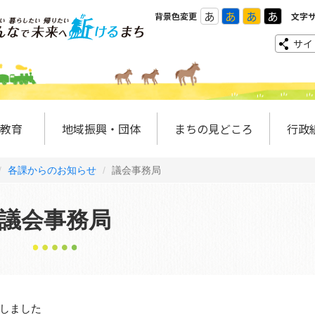
あ
あ
あ
あ
背景色変更
文字
サイ
教育
地域振興・団体
まちの見どころ
行政
各課からのお知らせ
議会事務局
議会事務局
しました