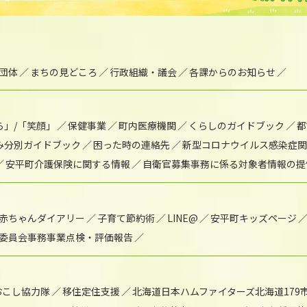
団体
まちの見どころ
行政組織・議会
各課からのお知らせ
ら」/「笑顔」
保健事業
町内医療機関
くらしのガイドブック
都
み分別ガイドブック
困った時の連絡先
新型コロナウイルス感染症関
安平町介護保険に関する情報
自衛官募集事務に係る対象者情報の提
赤ちゃんダイアリー
子育て節約術
LINE@
安平町キッズページ
委員会事務事業点検・評価報告
おこし協力隊
移住定住支援
北海道日本ハムファイターズ北海道179