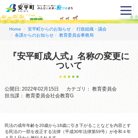
メ
ニ
ュ
ー
Home
安平町からのお知らせ
行政組織・議会
各課からのお知らせ
教育委員会事務局
『安平町成人式』名称の変更に
ついて
公開日:
2022年02月15日
カテゴリ：
教育委員会
担当課：
教育委員会社会教育G
民法の成年年齢を20歳から18歳に引き下がることなどを内容とす
る民法の一部を改正する法律（平成30年法律第59号）が令和４年
４月１日から施行されます。