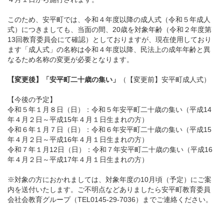
このため、安平町では、令和４年度以降の成人式（令和５年成人
式）につきましても、当面の間、20歳を対象年齢（令和２年度第
13回教育委員会にて確認）としておりますが、現在使用しており
ます「成人式」の名称は令和４年度以降、民法上の成年年齢と異
なるため名称の変更が必要となります。
【変更後】「安平町二十歳の集い」
（【変更前】安平町成人式）
【今後の予定】
令和５年１月８日（日）：令和５年安平町二十歳の集い（平成14
年４月２日～平成15年４月１日生まれの方）
令和６年１月７日（日）：令和６年安平町二十歳の集い（平成15
年４月２日～平成16年４月１日生まれの方）
令和７年１月12日（日）：令和７年安平町二十歳の集い（平成16
年４月２日～平成17年４月１日生まれの方）
※対象の方におかれましては、対象年度の10月頃（予定）にご案
内を送付いたします。ご不明点などありましたら安平町教育委員
会社会教育グループ（TEL0145-29-7036）までご連絡ください。