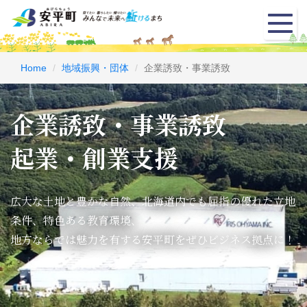
メ
ニ
ュ
Home
地域振興・団体
企業誘致・事業誘致
ー
企業誘致・事業誘致
起業・創業支援
広大な土地と豊かな自然、北海道内でも屈指の優れた立地
条件、特色ある教育環境、
地方ならでは魅力を有する安平町をぜひビジネス拠点に！