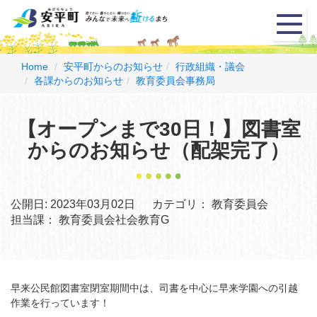
メ
ニ
ュ
ー
Home
安平町からのお知らせ
行政組織・議会
各課からのお知らせ
教育委員会事務局
【オープンまで30日！】図書室
からのお知らせ（配架完了）
公開日:
2023年03月02日
カテゴリ：
教育委員会
担当課：
教育委員会社会教育G
早来公民館図書室閉室期間中は、司書を中心に早来学園への引越
作業を行っています！