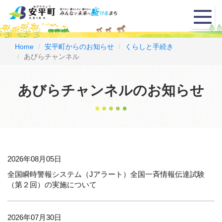
メ
ニ
ュ
ー
Home
安平町からのお知らせ
くらしと手続き
あびらチャンネル
あびらチャンネルのお知らせ
2026年08月05日
全国瞬時警報システム（Jアラート）全国一斉情報伝達試験
（第２回）の実施について
2026年07月30日