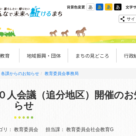
あ
あ
あ
あ
背景色変更
文字
サイ
教育
地域振興・団体
まちの見どころ
行政
各課からのお知らせ
教育委員会事務局
１００人会議（追分地区）開催のお
らせ
ゴリ：
教育委員会
担当課：
教育委員会社会教育G