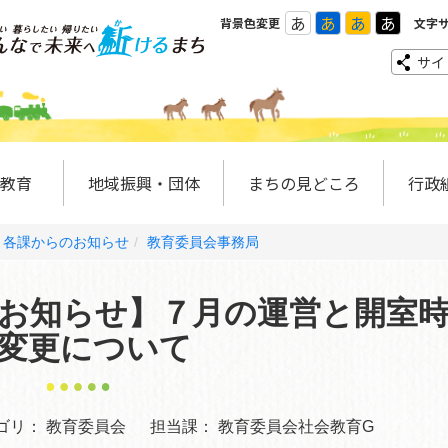
あ
あ
あ
あ
背景色変更
文字
サイ
教育
地域振興・団体
まちの見どころ
行政
各課からのお知らせ
教育委員会事務局
お知らせ】７月の運営と開室
変更について
ゴリ：
教育委員会
担当課：
教育委員会社会教育G