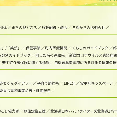
団体
まちの見どころ
行政組織・議会
各課からのお知らせ
ら」/「笑顔」
保健事業
町内医療機関
くらしのガイドブック
都
み分別ガイドブック
困った時の連絡先
新型コロナウイルス感染症関
安平町介護保険に関する情報
自衛官募集事務に係る対象者情報の提
赤ちゃんダイアリー
子育て節約術
LINE@
安平町キッズページ
委員会事務事業点検・評価報告
おこし協力隊
移住定住支援
北海道日本ハムファイターズ北海道179