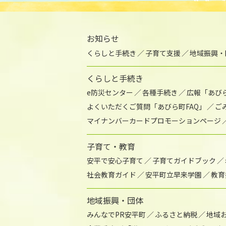
お知らせ
くらしと手続き
子育て支援
地域振興・
くらしと手続き
e防災センター
各種手続き
広報「あび
よくいただくご質問「あびら町FAQ」
ご
マイナンバーカードプロモーションページ
子育て・教育
安平で安心子育て
子育てガイドブック
社会教育ガイド
安平町立早来学園
教育
地域振興・団体
みんなでPR安平町
ふるさと納税
地域