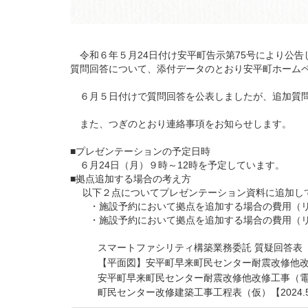
令和６年５月24日付け安平町告示第75号により公告
質問回答について、添付データのとおり安平町ホーム
６月５日付けで質問回答を公表しましたが、追加質問
また、つぎのとおり連絡事項をお知らせします。
■プレゼンテーションの予定日時
６月24日（月）９時～12時を予定しています。
■拠点追加する場合の考え方
以下２点についてプレゼンテーション資料に追加し
・施設予約において拠点を追加する場合の費用（リ
・施設予約において拠点を追加する場合の費用（リ
スマートファシリティ構築業務委託 質疑回答表【6
【平面図】安平町早来町民センター耐震改修他
安平町早来町民センター耐震改修他改修工事（
町民センター改修建築工事工程表（仮）【2024.5