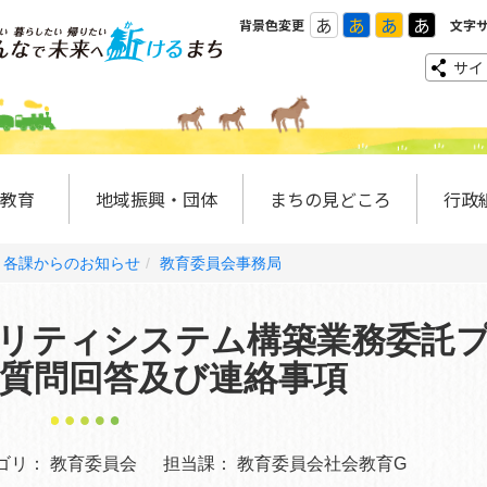
あ
あ
あ
あ
背景色変更
文字
サイ
教育
地域振興・団体
まちの見どころ
行政
各課からのお知らせ
教育委員会事務局
リティシステム構築業務委託
質問回答及び連絡事項
ゴリ：
教育委員会
担当課：
教育委員会社会教育G