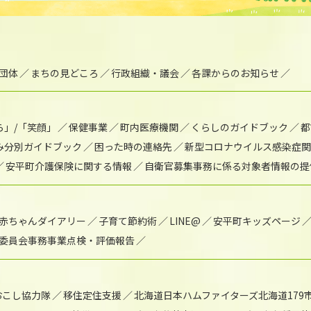
団体
まちの見どころ
行政組織・議会
各課からのお知らせ
ら」/「笑顔」
保健事業
町内医療機関
くらしのガイドブック
都
み分別ガイドブック
困った時の連絡先
新型コロナウイルス感染症関
安平町介護保険に関する情報
自衛官募集事務に係る対象者情報の提
赤ちゃんダイアリー
子育て節約術
LINE@
安平町キッズページ
委員会事務事業点検・評価報告
おこし協力隊
移住定住支援
北海道日本ハムファイターズ北海道179