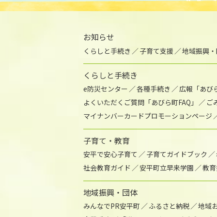
お知らせ
くらしと手続き
子育て支援
地域振興・
くらしと手続き
e防災センター
各種手続き
広報「あび
よくいただくご質問「あびら町FAQ」
ご
マイナンバーカードプロモーションページ
子育て・教育
安平で安心子育て
子育てガイドブック
社会教育ガイド
安平町立早来学園
教育
地域振興・団体
みんなでPR安平町
ふるさと納税
地域