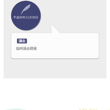
避難所閉鎖 さかえ合宿所
平成30年11月30日
議会
臨時議会開催