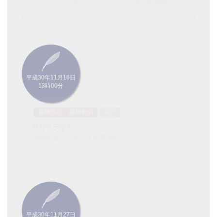
社会教育施設
スポーツセンター トレーニング室利用再開
平成30年11月16日
13時00分
避難指示・避難勧告
縮小
避難指示縮小
早来北進の一部 １世帯2名