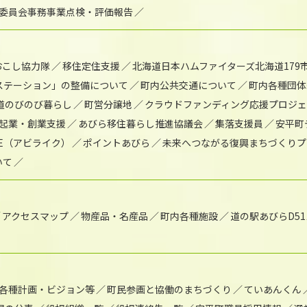
委員会事務事業点検・評価報告
おこし協力隊
移住定住支援
北海道日本ハムファイターズ北海道179
)ステーション」の整備について
町内公共交通について
町内各種団体
道のびのび暮らし
町営分譲地
クラウドファンディング応援プロジ
起業・創業支援
あびら移住暮らし推進協議会
集落支援員
安平町
IKE（アビライク）
ポイントあびら
未来へつながる復興まちづくりプ
いて
アクセスマップ
物産品・名産品
町内各種施設
道の駅あびらD5
各種計画・ビジョン等
町民参画と協働のまちづくり
ていあんくん