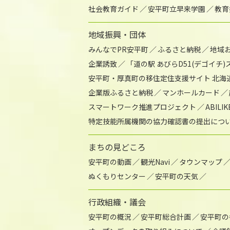
社会教育ガイド
安平町立早来学園
教育
地域振興・団体
みんなでPR安平町
ふるさと納税
地域
企業誘致
「道の駅 あびらD51(デゴイチ
安平町・厚真町の移住定住支援サイト 北海
企業版ふるさと納税
マンホールカード
スマートワーク推進プロジェクト
ABIL
特定技能所属機関の協力確認書の提出につ
まちの見どころ
安平町の動画
観光Navi
タウンマップ
ぬくもりセンター
安平町の天気
行政組織・議会
安平町の概況
安平町総合計画
安平町の