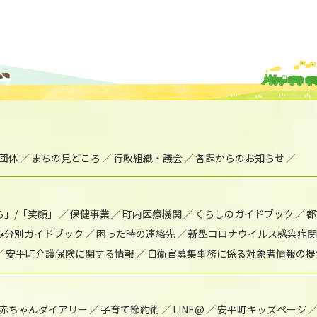
団体
まちの見どころ
行政組織・議会
各課からのお知らせ
ら」/「笑顔」
保健事業
町内医療機関
くらしのガイドブック
都
み分別ガイドブック
困った時の連絡先
新型コロナウイルス感染症関
安平町介護保険に関する情報
自衛官募集事務に係る対象者情報の提
赤ちゃんダイアリー
子育て節約術
LINE@
安平町キッズページ