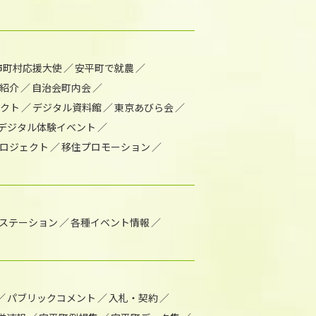
市町村応援大使
安平町で就農
紹介
自治会町内会
ェクト
デジタル資料館
東京あびら会
デジタル体験イベント
ロジェクト
移住プロモーション
1ステーション
各種イベント情報
パブリックコメント
入札・契約