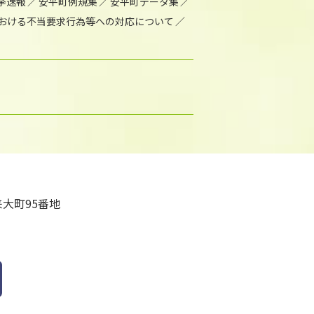
挙速報
安平町例規集
安平町データ集
おける不当要求行為等への対応について
大町95番地