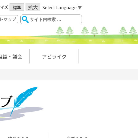
拡大
サイズ
Select Language
▼
標準
トマップ
組織・議会
アビライク