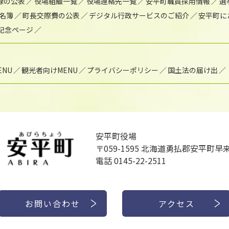
録の公表
役場組織一覧
役場連絡先一覧
安平町職員採用情報
選
名簿
町長交際費の公表
デジタル行政サービスのご紹介
安平町に
年記念ページ
NU
観光者向けMENU
プライバシーポリシー
国土法の届け出
安平町役場
〒059-1595
北海道勇払郡安平町早来
電話 0145-22-2511
お問い合わせ
アクセス