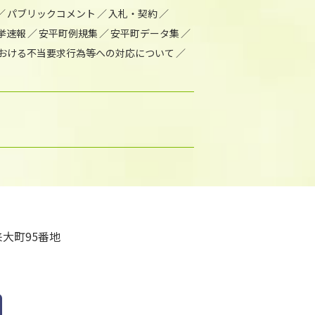
パブリックコメント
入札・契約
挙速報
安平町例規集
安平町データ集
おける不当要求行為等への対応について
大町95番地