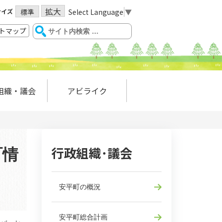
拡大
サイズ
Select Language
▼
標準
トマップ
組織・議会
アビライク
行政組織･議会
町情
安平町の概況
安平町総合計画