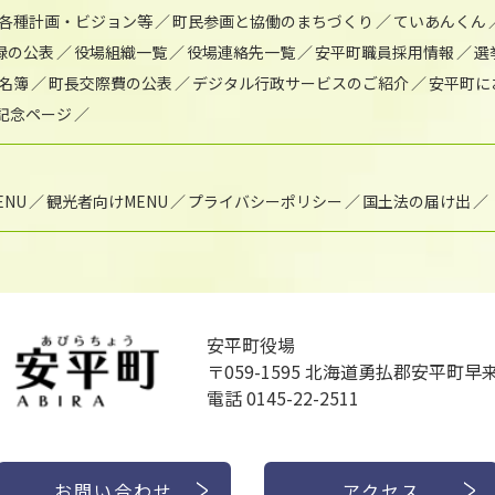
各種計画・ビジョン等
町民参画と協働のまちづくり
ていあんくん
録の公表
役場組織一覧
役場連絡先一覧
安平町職員採用情報
選
名簿
町長交際費の公表
デジタル行政サービスのご紹介
安平町に
年記念ページ
NU
観光者向けMENU
プライバシーポリシー
国土法の届け出
安平町役場
〒059-1595
北海道勇払郡安平町早来
電話 0145-22-2511
お問い合わせ
アクセス