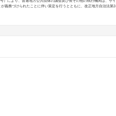
5号）により、普通地方公共団体の議会及び長その他の執行機関は、サ
が義務づけられたことに伴い策定を行うとともに、改正地方自治法第24