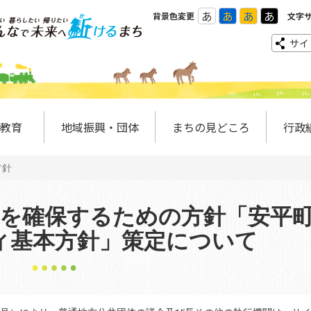
あ
あ
あ
あ
背景色変更
文字
サイ
教育
地域振興・団体
まちの見どころ
行政
方針
を確保するための方針「安平
ィ基本方針」策定について