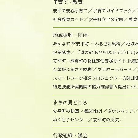
子育て・教育
安平で安心子育て
子育てガイドブック
社会教育ガイド
安平町立早来学園
教育
地域振興・団体
みんなでPR安平町
ふるさと納税
地域
企業誘致
「道の駅 あびらD51(デゴイチ
安平町・厚真町の移住定住支援サイト 北海
企業版ふるさと納税
マンホールカード
スマートワーク推進プロジェクト
ABIL
特定技能所属機関の協力確認書の提出につ
まちの見どころ
安平町の動画
観光Navi
タウンマップ
ぬくもりセンター
安平町の天気
行政組織・議会