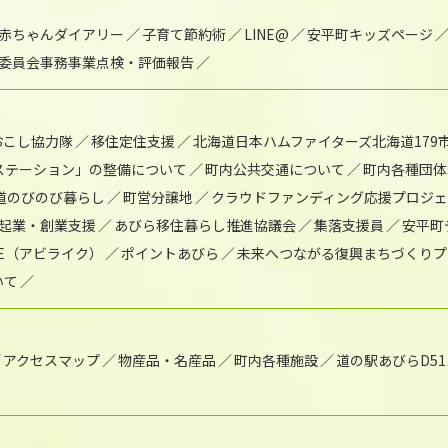
赤ちゃんダイアリー
子育て節約術
LINE@
安平町キッズページ
委員会事務事業点検・評価報告
おこし協力隊
移住定住支援
北海道日本ハムファイターズ北海道179
)ステーション」の整備について
町内公共交通について
町内各種団体
道のびのび暮らし
町営分譲地
クラウドファンディング応援プロジ
起業・創業支援
あびら移住暮らし推進協議会
集落支援員
安平町
IKE（アビライク）
ポイントあびら
未来へつながる復興まちづくりプ
いて
アクセスマップ
物産品・名産品
町内各種施設
道の駅あびらD5