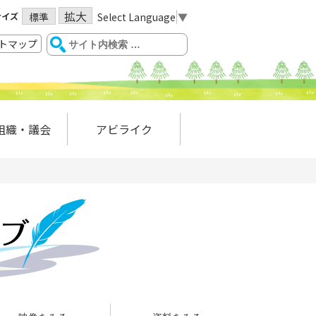
拡大
サイズ
Select Language
▼
標準
トマップ
組織・議会
アビライク