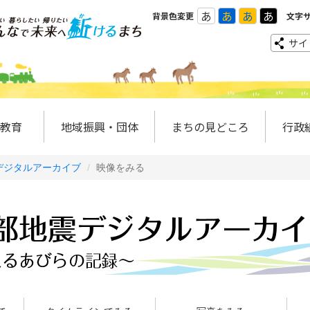
あ
あ
あ
あ
背景色変更
文字
サイ
教育
地域振興・団体
まちの見どころ
行政
デジタルアーカイブ
映像をみる