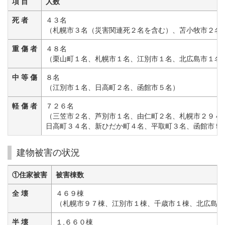
項 目
人数
死 者
４３名
（札幌市３名（災害関連死２名を含む）、苫小牧市２名
重 傷 者
４８名
（栗山町１名、札幌市１名、江別市１名、北広島市１名
中 等 傷
８名
（江別市１名、日高町２名、函館市５名）
軽 傷 者
７２６名
（三笠市２名、芦別市１名、由仁町２名、札幌市２９４名
日高町３４名、新ひだか町４名、平取町３名、函館市５
建物被害の状況
①住家被害
被害棟数
全 壊
４６９棟
（札幌市９７棟、江別市１棟、千歳市１棟、北広島市
半 壊
１,６６０棟