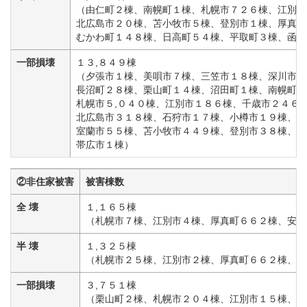
（由仁町２棟、南幌町１棟、札幌市７２６棟、江別市
北広島市２０棟、苫小牧市５棟、登別市１棟、厚真町
むかわ町１４８棟、日高町５４棟、平取町３棟、函館
一部損壊
１３,８４９棟
（夕張市１棟、美唄市７棟、三笠市１８棟、深川市１
長沼町２８棟、栗山町１４棟、沼田町１棟、南幌町４
札幌市５,０４０棟、江別市１８６棟、千歳市２４６
北広島市３１８棟、石狩市１７棟、小樽市１９棟、蘭
室蘭市５５棟、苫小牧市４４９棟、登別市３８棟、白
帯広市１棟）
②非住家被害
被害棟数
全 壊
１,１６５棟
（札幌市７棟、江別市４棟、厚真町６６２棟、安平
半 壊
１,３２５棟
（札幌市２５棟、江別市２棟、厚真町６６２棟、安
一部損壊
３,７５１棟
（栗山町２棟、札幌市２０４棟、江別市１５棟、千