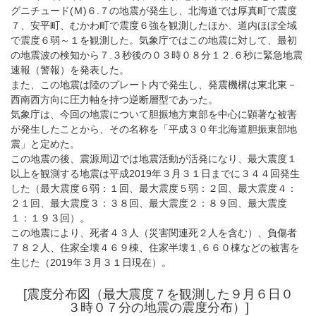
グニチュード(Ｍ)６.７の地震が発生し、北海道では厚真町で震度
７、安平町、むかわ町で震度６強を観測したほか、道内ほぼ全域
で震度６弱～１を観測した。気象庁ではこの地震に対して、最初
の地震波の検知から７.３秒後の０３時０８分１２.６秒に緊急地震
速報（警報）を発表した。
また、この地震は陸のプレート内で発生し、発震機構は東北東－
西南西方向に圧力軸を持つ逆断層型であった。
気象庁は、今回の地震について胆振地方東部を中心に顕著な被害
が発生したことから、その名称を「平成３０年北海道胆振東部地
震」と定めた。
この地震の後、震源周辺では地震活動が活発になり、最大震度１
以上を観測する地震は平成2019年３月３１日までに３４４回発生
した（最大震度６弱：１回、最大震度５弱：２回、最大震度４：
２１回、最大震度３：３８回、最大震度２：８９回、最大震度
１：１９３回）。
この地震により、死者４３人（災害関連死２人を含む）、負傷者
７８２人、住家全壊４６９棟、住家半壊１,６６０棟などの被害を
生じた（2019年３月３１日現在）。
[震度分布図（最大震度７を観測した９月６日０
３時０７分の地震の震度分布）]