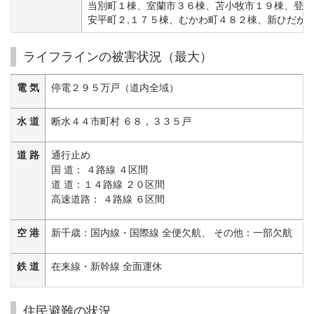
当別町１棟、室蘭市３６棟、苫小牧市１９棟、登別
安平町２,１７５棟、むかわ町４８２棟、新ひだか
ライフラインの被害状況（最大）
電 気
停電２９５万戸（道内全域）
水 道
断水４４市町村 ６８，３３５戸
道 路
通行止め
国 道： ４路線 ４区間
道 道：１４路線 ２０区間
高速道路： ４路線 ６区間
空 港
新千歳：国内線・国際線 全便欠航、 その他：一部欠航
鉄 道
在来線・新幹線 全面運休
住民避難の状況