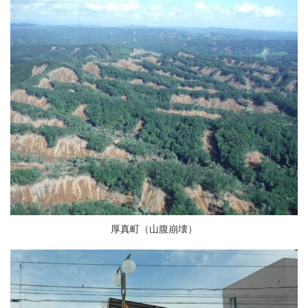
厚真町（山腹崩壊）