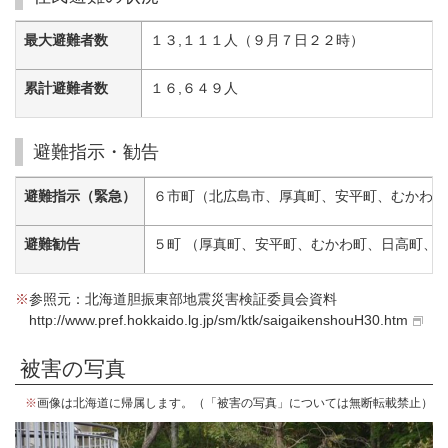
最大避難者数
１３,１１１人（９月７日２２時）
累計避難者数
１６,６４９人
避難指示・勧告
避難指示（緊急）
６市町（北広島市、厚真町、安平町、むかわ町
避難勧告
５町 （厚真町、安平町、むかわ町、日高町、
※
参照元：北海道胆振東部地震災害検証委員会資料
http://www.pref.hokkaido.lg.jp/sm/ktk/saigaikenshouH30.htm
被害の写真
※
画像は北海道に帰属します。（「被害の写真」については無断転載禁止）