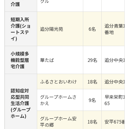
クル
介護
短期入所
介護(ショ
追分青葉1丁
追分陽光苑
6名
ートステ
番地
イ)
小規模多
機能型居
華たば
29名
追分中央1番
宅介護
ふるさとおいわけ
18名
追分中央1番
認知症対
応型共同
グループホームさ
早来栄町13
9名
生活介護
かえ
65
(グループ
ホーム)
グループホーム安
18名
安平675番地
平の郷