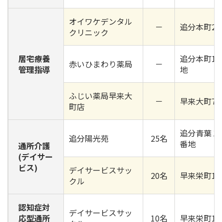
オイワケデンタル
－
追分本町2丁
クリニック
居宅療養
追分本町1丁
赤いひまわり薬局
－
管理指導
地
ふじい薬局早来大
－
早来大町79
町店
追分青葉１丁
追分陽光苑
25名
番地
通所介護
(デイサー
ビス)
デイサービスサッ
20名
早来栄町15
クル
認知症対
デイサービスサッ
応型通所
10名
早来栄町15