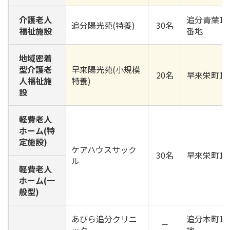
介護老人
追分青葉1丁
追分陽光苑(特養)
30名
福祉施設
番地
地域密着
型介護老
早来陽光苑(小規模
20名
早来栄町16
人福祉施
特養)
設
軽費老人
ホーム(特
定施設)
ケアハウスサック
30名
早来栄町15
ル
軽費老人
ホーム(一
般型)
あびら追分クリニ
追分本町1丁
－