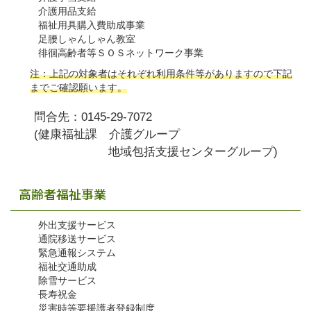
介護用品支給
福祉用具購入費助成事業
足腰しゃんしゃん教室
徘徊高齢者等ＳＯＳネットワーク事業
注：上記の対象者はそれぞれ利用条件等がありますので下記
までご確認願います。
問合先：0145-29-7072
(健康福祉課 介護グループ
地域包括支援センターグループ)
高齢者福祉事業
外出支援サービス
通院移送サービス
緊急通報システム
福祉交通助成
除雪サービス
長寿祝金
災害時等要援護者登録制度