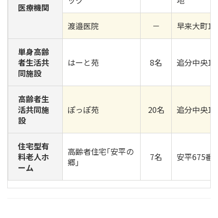
ック
地
医療機関
渡邉医院
－
早来大町11
単身高齢
者生活共
はーと苑
8名
追分中央1番
同施設
高齢者生
活共同施
ぽっぽ苑
20名
追分中央1番
設
住宅型有
高齢者住宅｢安平の
料老人ホ
7名
安平675番地
郷｣
ーム