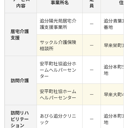
事業所名
住
内容
員
追分陽光苑居宅介
追分青葉1丁
－
護支援事業所
番地
居宅介護
支援
サックル介護保険
－
早来栄町15
相談所
安平町社協追分ホ
追分本町5丁
ームヘルパーセン
－
地
ター
訪問介護
安平町社協ホーム
－
早来大町4
ヘルパーセンター
訪問リハ
あびら追分クリニ
追分本町1丁
ビリテー
－
ック
地
ション