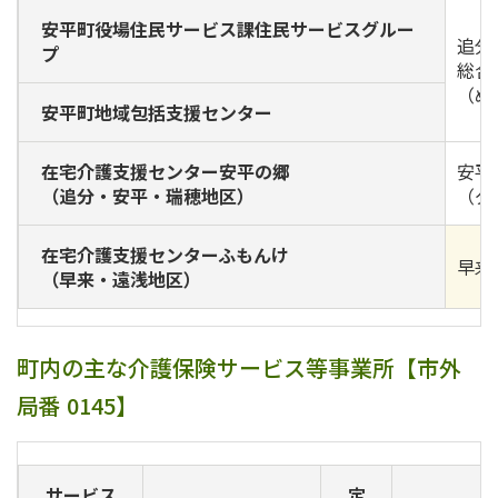
安平町役場住民サービス課住民サービスグルー
追分
プ
総合
（ぬ
安平町地域包括支援センター
在宅介護支援センター安平の郷
安平6
（追分・安平・瑞穂地区）
（グ
在宅介護支援センターふもんけ
早来
（早来・遠浅地区）
町内の主な介護保険サービス等事業所【市外
局番 0145】
サービス
定