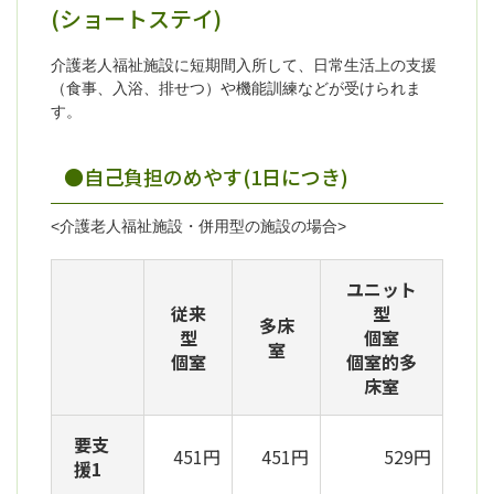
(ショートステイ)
介護老人福祉施設に短期間入所して、日常生活上の支援
（食事、入浴、排せつ）や機能訓練などが受けられま
す。
●自己負担のめやす(1日につき)
<介護老人福祉施設・併用型の施設の場合>
ユニット
従来
型
多床
型
個室
室
個室
個室的多
床室
要支
451円
451円
529円
援1