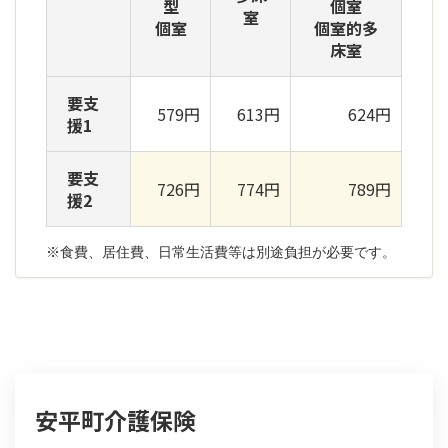
型
個室
室
個室
個室的多
床室
要支
579円
613円
624円
援1
要支
726円
774円
789円
援2
※食費、居住費、日常生活費等は別途負担が必要です。
安平町介護保険