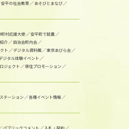
安平の社会教育
あそびとまなび
市町村応援大使
安平町で就農
紹介
自治会町内会
ェクト
デジタル資料館
東京あびら会
デジタル体験イベント
ロジェクト
移住プロモーション
1ステーション
各種イベント情報
パブリックコメント
入札・契約