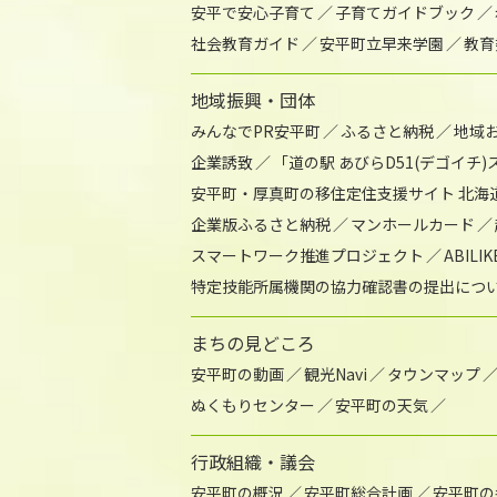
安平で安心子育て
子育てガイドブック
社会教育ガイド
安平町立早来学園
教育
地域振興・団体
みんなでPR安平町
ふるさと納税
地域
企業誘致
「道の駅 あびらD51(デゴイチ
安平町・厚真町の移住定住支援サイト 北海
企業版ふるさと納税
マンホールカード
スマートワーク推進プロジェクト
ABIL
特定技能所属機関の協力確認書の提出につ
まちの見どころ
安平町の動画
観光Navi
タウンマップ
ぬくもりセンター
安平町の天気
行政組織・議会
安平町の概況
安平町総合計画
安平町の