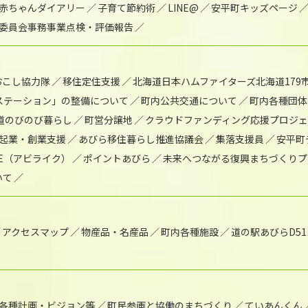
赤ちゃんダイアリー
子育て節約術
LINE@
安平町キッズページ
委員会事務事業点検・評価報告
おこし協力隊
移住定住支援
北海道日本ハムファイターズ北海道179
)ステーション」の整備について
町内公共交通について
町内各種団体
道のびのび暮らし
町営分譲地
クラウドファンディング応援プロジ
起業・創業支援
あびら移住暮らし推進協議会
集落支援員
安平町
IKE（アビライク）
ポイントあびら
未来へつながる復興まちづくりプ
いて
アクセスマップ
物産品・名産品
町内各種施設
道の駅あびらD5
各種計画・ビジョン等
町民参画と協働のまちづくり
ていあんくん