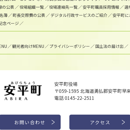
録の公表
役場組織一覧
役場連絡先一覧
安平町職員採用情報
選
名簿
町長交際費の公表
デジタル行政サービスのご紹介
安平町に
年記念ページ
NU
観光者向けMENU
プライバシーポリシー
国土法の届け出
安平町役場
〒059-1595
北海道勇払郡安平町早来
電話 0145-22-2511
お問い合わせ
アクセス