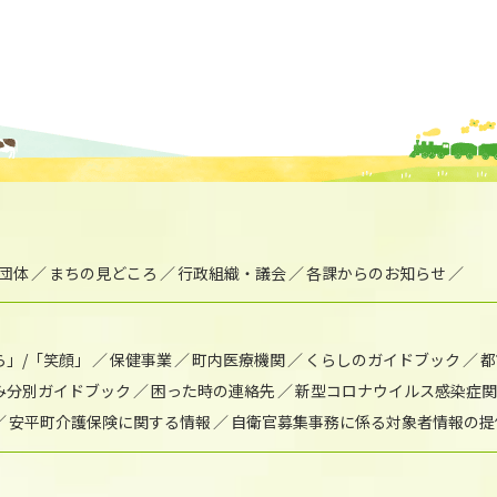
団体
まちの見どころ
行政組織・議会
各課からのお知らせ
ら」/「笑顔」
保健事業
町内医療機関
くらしのガイドブック
都
み分別ガイドブック
困った時の連絡先
新型コロナウイルス感染症関
安平町介護保険に関する情報
自衛官募集事務に係る対象者情報の提