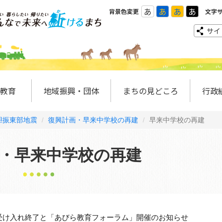
あ
あ
あ
あ
背景色変更
文字
サイ
教育
地域振興・団体
まちの見どころ
行政
胆振東部地震
復興計画・早来中学校の再建
早来中学校の再建
・早来中学校の再建
視察受け入れ終了と「あびら教育フォーラム」開催のお知らせ