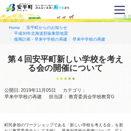
メ
ニ
ュ
ー
Home
安平町からのお知らせ
平成30年北海道胆振東部地震
復興計画・早来中学校の再建
早来中学校の再建
第４回安平町新しい学校を考え
る会の開催について
公開日:
2019年11月05日
カテゴリ：
早来中学校の再建
担当課：
教育委員会学校教育G
町民参加のワークショップである「新しい学校を考える会」を新
たに教育委員会として主催し、早来中学校の再建について、広く