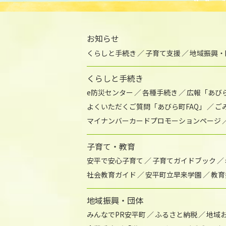
お知らせ
くらしと手続き
子育て支援
地域振興・
くらしと手続き
e防災センター
各種手続き
広報「あび
よくいただくご質問「あびら町FAQ」
ご
マイナンバーカードプロモーションページ
子育て・教育
安平で安心子育て
子育てガイドブック
社会教育ガイド
安平町立早来学園
教育
地域振興・団体
みんなでPR安平町
ふるさと納税
地域