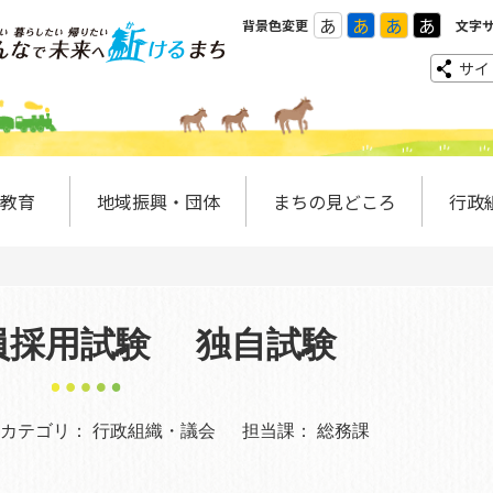
あ
あ
あ
あ
背景色変更
文字
サイ
教育
地域振興・団体
まちの見どころ
行政
員採用試験 独自試験
カテゴリ：
行政組織・議会
担当課：
総務課