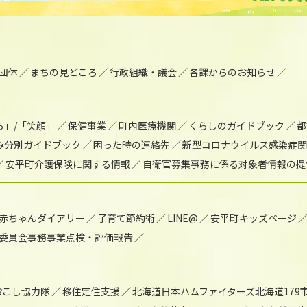
団体
まちの見どころ
行政組織・議会
各課からのお知らせ
ら」/「笑顔」
保健事業
町内医療機関
くらしのガイドブック
都
み分別ガイドブック
困った時の連絡先
新型コロナウイルス感染症関
安平町介護保険に関する情報
自衛官募集事務に係る対象者情報の提
赤ちゃんダイアリー
子育て節約術
LINE@
安平町キッズページ
委員会事務事業点検・評価報告
おこし協力隊
移住定住支援
北海道日本ハムファイターズ北海道179