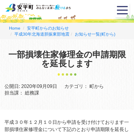
メ
ニ
ュ
ー
Home
安平町からのお知らせ
平成30年北海道胆振東部地震
お知らせ一覧(町から)
一部損壊住家修理金の申請期限
を延長します
公開日:
2020年09月09日
カテゴリ：
町から
担当課：
総務課
平成３０年１２月１０日から申請を受け付けております一
部損壊住家修理金について下記のとおり申請期限を延長し