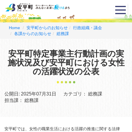
メ
ニ
ュ
ー
Home
安平町からのお知らせ
行政組織・議会
各課からのお知らせ
総務課
安平町特定事業主行動計画の実
施状況及び安平町における女性
の活躍状況の公表
公開日:
2025年07月31日
カテゴリ：
総務課
担当課：
総務課
安平町では、女性の職業生活における活躍の推進に関する法律