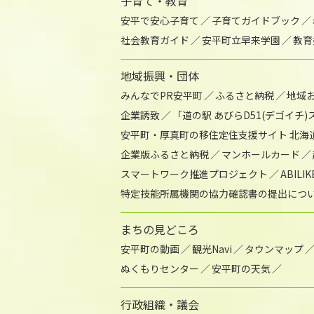
子育て・教育
安平で安心子育て
子育てガイドブック
社会教育ガイド
安平町立早来学園
教育
地域振興・団体
みんなでPR安平町
ふるさと納税
地域
企業誘致
「道の駅 あびらD51(デゴイチ
安平町・厚真町の移住定住支援サイト 北海
企業版ふるさと納税
マンホールカード
スマートワーク推進プロジェクト
ABIL
特定技能所属機関の協力確認書の提出につ
まちの見どころ
安平町の動画
観光Navi
タウンマップ
ぬくもりセンター
安平町の天気
行政組織・議会