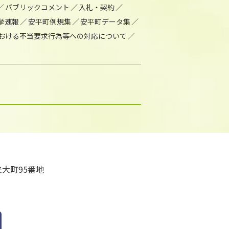
パブリックコメント
入札・契約
挙速報
安平町例規集
安平町データ集
おける不当要求行為等への対応について
大町95番地