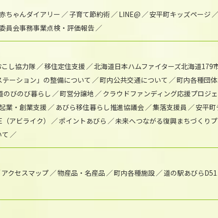
赤ちゃんダイアリー
子育て節約術
LINE@
安平町キッズページ
委員会事務事業点検・評価報告
おこし協力隊
移住定住支援
北海道日本ハムファイターズ北海道179
)ステーション」の整備について
町内公共交通について
町内各種団体
道のびのび暮らし
町営分譲地
クラウドファンディング応援プロジ
起業・創業支援
あびら移住暮らし推進協議会
集落支援員
安平町
IKE（アビライク）
ポイントあびら
未来へつながる復興まちづくりプ
いて
アクセスマップ
物産品・名産品
町内各種施設
道の駅あびらD5