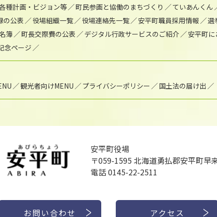
各種計画・ビジョン等
町民参画と協働のまちづくり
ていあんくん
録の公表
役場組織一覧
役場連絡先一覧
安平町職員採用情報
選
名簿
町長交際費の公表
デジタル行政サービスのご紹介
安平町に
年記念ページ
NU
観光者向けMENU
プライバシーポリシー
国土法の届け出
安平町役場
〒059-1595
北海道勇払郡安平町早来
電話 0145-22-2511
お問い合わせ
アクセス