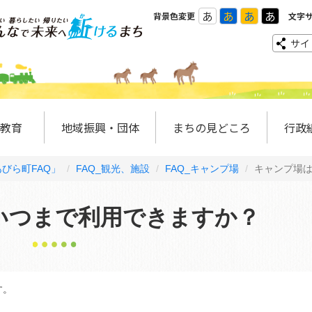
あ
あ
あ
あ
背景色変更
文字
サイ
教育
地域振興・団体
まちの見どころ
行政
びら町FAQ」
FAQ_観光、施設
FAQ_キャンプ場
キャンプ場
いつまで利用できますか？
す。