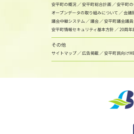
安平町の概況
安平町総合計画
安平町の
オープンデータの取り組みについて
会議
議会中継システム
議会
安平町議会議員
安平町情報セキュリティ基本方針
20周
その他
サイトマップ
広告掲載
安平町民向けME