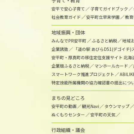
子育て・教育
安平で安心子育て
子育てガイドブック
社会教育ガイド
安平町立早来学園
教育
地域振興・団体
みんなでPR安平町
ふるさと納税
地域
企業誘致
「道の駅 あびらD51(デゴイチ
安平町・厚真町の移住定住支援サイト 北海
企業版ふるさと納税
マンホールカード
スマートワーク推進プロジェクト
ABIL
特定技能所属機関の協力確認書の提出につ
まちの見どころ
安平町の動画
観光Navi
タウンマップ
ぬくもりセンター
安平町の天気
行政組織・議会