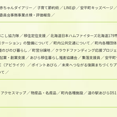
赤ちゃんダイアリー
子育て節約術
LINE@
安平町キッズページ
委員会事務事業点検・評価報告
おこし協力隊
移住定住支援
北海道日本ハムファイターズ北海道179
)ステーション」の整備について
町内公共交通について
町内各種団体
道のびのび暮らし
町営分譲地
クラウドファンディング応援プロジ
起業・創業支援
あびら移住暮らし推進協議会
集落支援員
安平町
IKE（アビライク）
ポイントあびら
未来へつながる復興まちづくりプ
いて
アクセスマップ
物産品・名産品
町内各種施設
道の駅あびらD5