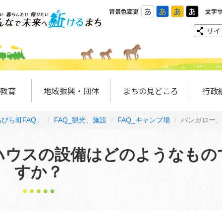
あ
あ
あ
あ
背景色変更
文字
サイ
教育
地域振興・団体
まちの見どころ
行政
びら町FAQ」
FAQ_観光、施設
FAQ_キャンプ場
バンガロー
ハウスの設備はどのようなもの
すか？