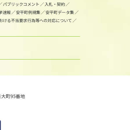
パブリックコメント
入札・契約
挙速報
安平町例規集
安平町データ集
おける不当要求行為等への対応について
大町95番地