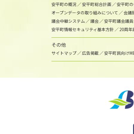
安平町の概況
安平町総合計画
安平町の
オープンデータの取り組みについて
会議
議会中継システム
議会
安平町議会議員
安平町情報セキュリティ基本方針
20周
その他
サイトマップ
広告掲載
安平町民向けME