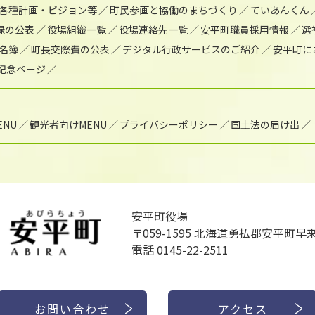
各種計画・ビジョン等
町民参画と協働のまちづくり
ていあんくん
録の公表
役場組織一覧
役場連絡先一覧
安平町職員採用情報
選
名簿
町長交際費の公表
デジタル行政サービスのご紹介
安平町に
年記念ページ
NU
観光者向けMENU
プライバシーポリシー
国土法の届け出
安平町役場
〒059-1595
北海道勇払郡安平町早来
電話 0145-22-2511
お問い合わせ
アクセス