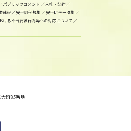
パブリックコメント
入札・契約
挙速報
安平町例規集
安平町データ集
おける不当要求行為等への対応について
大町95番地