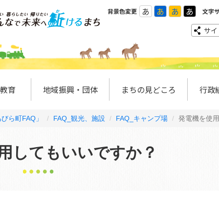
あ
あ
あ
あ
背景色変更
文字
サイ
教育
地域振興・団体
まちの見どころ
行政
びら町FAQ」
FAQ_観光、施設
FAQ_キャンプ場
発電機を使
用してもいいですか？