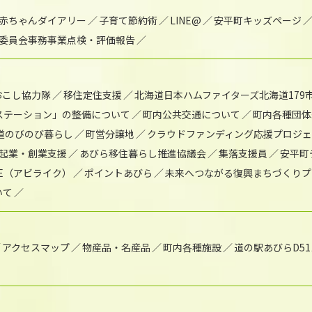
赤ちゃんダイアリー
子育て節約術
LINE@
安平町キッズページ
委員会事務事業点検・評価報告
おこし協力隊
移住定住支援
北海道日本ハムファイターズ北海道179
)ステーション」の整備について
町内公共交通について
町内各種団体
道のびのび暮らし
町営分譲地
クラウドファンディング応援プロジ
起業・創業支援
あびら移住暮らし推進協議会
集落支援員
安平町
IKE（アビライク）
ポイントあびら
未来へつながる復興まちづくりプ
いて
アクセスマップ
物産品・名産品
町内各種施設
道の駅あびらD5