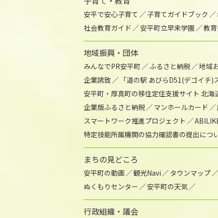
子育て・教育
安平で安心子育て
子育てガイドブック
社会教育ガイド
安平町立早来学園
教育
地域振興・団体
みんなでPR安平町
ふるさと納税
地域
企業誘致
「道の駅 あびらD51(デゴイチ
安平町・厚真町の移住定住支援サイト 北海
企業版ふるさと納税
マンホールカード
スマートワーク推進プロジェクト
ABIL
特定技能所属機関の協力確認書の提出につ
まちの見どころ
安平町の動画
観光Navi
タウンマップ
ぬくもりセンター
安平町の天気
行政組織・議会