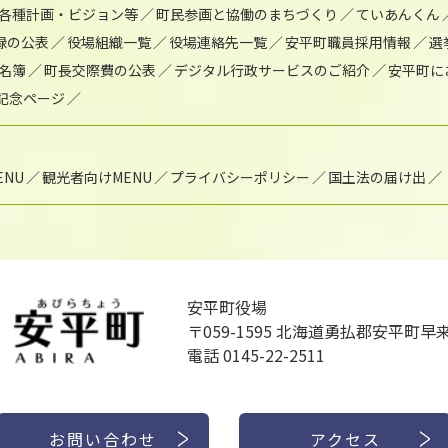
各種計画・ビジョン等
町民参画と協働のまちづくり
ていあんくん
録の公表
役場組織一覧
役場連絡先一覧
安平町職員採用情報
選
名簿
町長交際費の公表
デジタル行政サービスのご紹介
安平町に
年記念ページ
NU
観光者向けMENU
プライバシーポリシー
国土法の届け出
安平町役場
〒059-1595
北海道勇払郡安平町早来
電話 0145-22-2511
お問い合わせ
アクセス