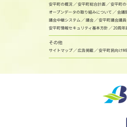
安平町の概況
安平町総合計画
安平町の
オープンデータの取り組みについて
会議
議会中継システム
議会
安平町議会議員
安平町情報セキュリティ基本方針
20周
その他
サイトマップ
広告掲載
安平町民向けME