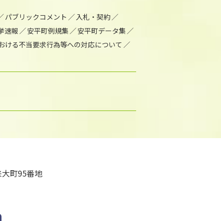
パブリックコメント
入札・契約
挙速報
安平町例規集
安平町データ集
おける不当要求行為等への対応について
大町95番地