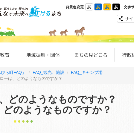
あ
あ
あ
あ
背景色変更
文字
サイ
教育
地域振興・団体
まちの見どころ
行政
びら町FAQ」
FAQ_観光、施設
FAQ_キャンプ場
ガローは、どのようなものですか？
、どのようなものですか？
、どのようなものですか？