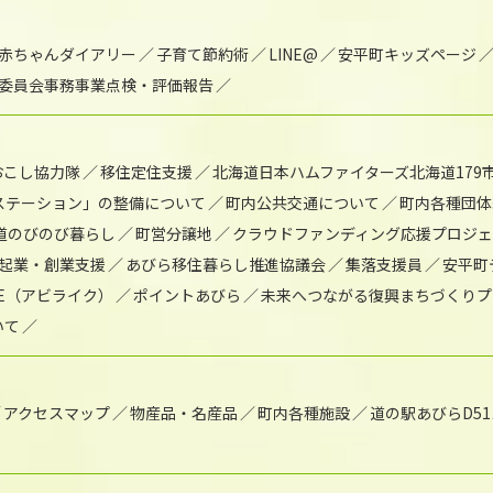
赤ちゃんダイアリー
子育て節約術
LINE@
安平町キッズページ
委員会事務事業点検・評価報告
おこし協力隊
移住定住支援
北海道日本ハムファイターズ北海道179
)ステーション」の整備について
町内公共交通について
町内各種団体
道のびのび暮らし
町営分譲地
クラウドファンディング応援プロジ
起業・創業支援
あびら移住暮らし推進協議会
集落支援員
安平町
IKE（アビライク）
ポイントあびら
未来へつながる復興まちづくりプ
いて
アクセスマップ
物産品・名産品
町内各種施設
道の駅あびらD5