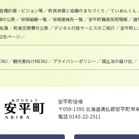
各種計画・ビジョン等
町民参画と協働のまちづくり
ていあんくん
録の公表
役場組織一覧
役場連絡先一覧
安平町職員採用情報
選
名簿
町長交際費の公表
デジタル行政サービスのご紹介
安平町に
年記念ページ
NU
観光者向けMENU
プライバシーポリシー
国土法の届け出
安平町役場
〒059-1595
北海道勇払郡安平町早来
電話 0145-22-2511