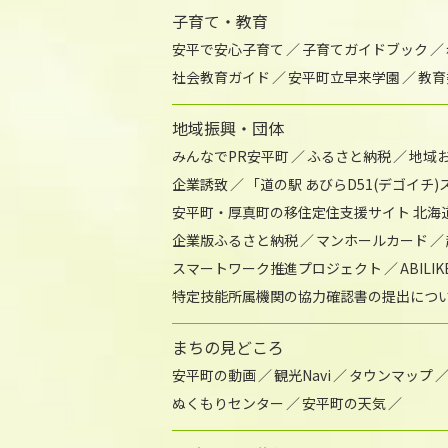
子育て・教育
安平で安心子育て
子育てガイドブック
社会教育ガイド
安平町立早来学園
教育
地域振興・団体
みんなでPR安平町
ふるさと納税
地域
企業誘致
「道の駅 あびらD51(デゴイチ
安平町・厚真町の移住定住支援サイト 北海
企業版ふるさと納税
マンホールカード
スマートワーク推進プロジェクト
ABIL
特定技能所属機関の協力確認書の提出につ
まちの見どころ
安平町の動画
観光Navi
タウンマップ
ぬくもりセンター
安平町の天気