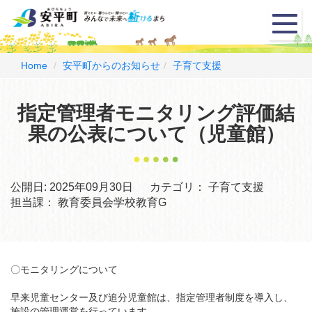
メ
ニ
ュ
ー
Home
安平町からのお知らせ
子育て支援
指定管理者モニタリング評価結
果の公表について（児童館）
公開日:
2025年09月30日
カテゴリ：
子育て支援
担当課：
教育委員会学校教育G
〇モニタリングについて
早来児童センター及び追分児童館は、指定管理者制度を導入し、
施設の管理運営を行っています。