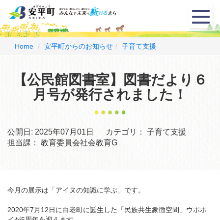
メ
ニ
ュ
ー
Home
安平町からのお知らせ
子育て支援
【公民館図書室】図書だより６
月号が発行されました！
公開日:
2025年07月01日
カテゴリ：
子育て支援
担当課：
教育委員会社会教育G
今月の展示は「アイヌの知識に学ぶ」です。
2020年7月12日に白老町に誕生した「民族共生象徴空間」ウポポ
イが5周年を迎えます。