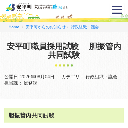
メ
ニ
ュ
ー
Home
安平町からのお知らせ
行政組織・議会
安平町職員採用試験 胆振管内
共同試験
公開日:
2026年08月04日
カテゴリ：
行政組織・議会
担当課：
総務課
胆振管内共同試験