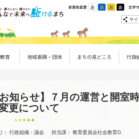
あ
あ
あ
あ
背景色変更
文字
サイ
教育
地域振興・団体
まちの見どころ
行政
お知らせ】７月の運営と開室
変更について
リ：
行政組織・議会
担当課：
教育委員会社会教育G