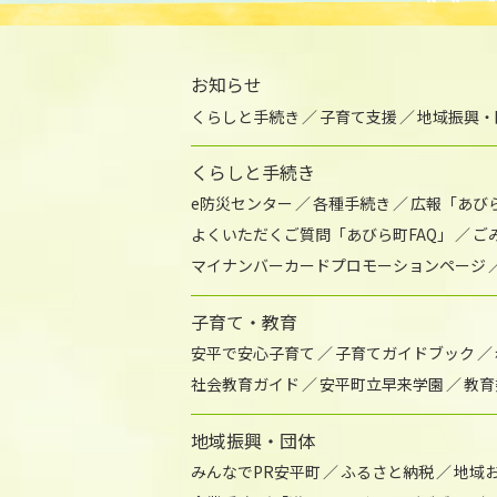
お知らせ
くらしと手続き
子育て支援
地域振興・
くらしと手続き
e防災センター
各種手続き
広報「あび
よくいただくご質問「あびら町FAQ」
ご
マイナンバーカードプロモーションページ
子育て・教育
安平で安心子育て
子育てガイドブック
社会教育ガイド
安平町立早来学園
教育
地域振興・団体
みんなでPR安平町
ふるさと納税
地域