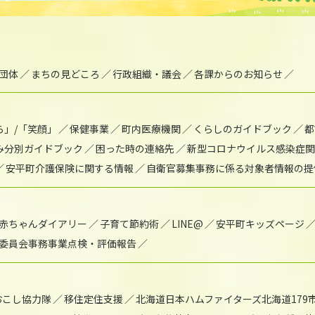
団体
まちの見どころ
行政組織・議会
各課からのお知らせ
ら」/「笑顔」
保健事業
町内医療機関
くらしのガイドブック
都
み分別ガイドブック
困った時の連絡先
新型コロナウイルス感染症関
安平町介護保険に関する情報
自衛官募集事務に係る対象者情報の提
赤ちゃんダイアリー
子育て節約術
LINE@
安平町キッズページ
委員会事務事業点検・評価報告
おこし協力隊
移住定住支援
北海道日本ハムファイターズ北海道179