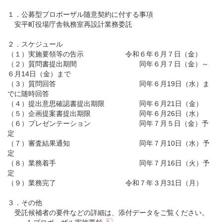
１．公募型プロポーザル随意契約に付する事項
安平町役場庁舎執務室再設計業務委託
２．スケジュール
（１）実施要領等の告示 令和６年６月７日（金）
（２）質問書提出期間 同年６月７日（金）～
６月14日（金）まで
（３）質問回答 同年６月19日（水）ま
でに随時回答
（４）提出意思確認書提出期限 同年６月21日（金）
（５）企画提案書提出期限 同年６月26日（水）
（６）プレゼンテーション 同年７月５日（金）予
定
（７）審査結果通知 同年７月10日（水）予
定
（８）業務着手 同年７月16日（火）予
定
（９）業務完了 令和７年３月31日（月）
３．その他
受託候補者の要件などの詳細は、添付データをご覧ください。