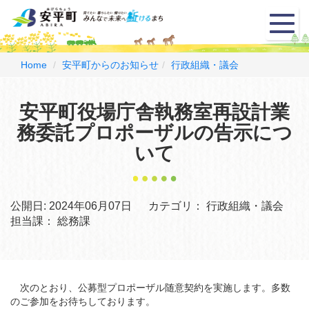
メ
ニ
ュ
ー
Home
安平町からのお知らせ
行政組織・議会
安平町役場庁舎執務室再設計業
務委託プロポーザルの告示につ
いて
公開日:
2024年06月07日
カテゴリ：
行政組織・議会
担当課：
総務課
次のとおり、公募型プロポーザル随意契約を実施します。多数
のご参加をお待ちしております。