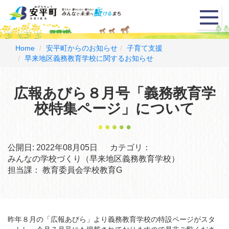
メ
ニ
ュ
ー
Home
安平町からのお知らせ
子育て支援
早来地区義務教育学校に関するお知らせ
広報あびら８月号「義務教育学
校特集ページ」について
公開日:
2022年08月05日
カテゴリ：
みんなの学校づくり（早来地区義務教育学校）
担当課：
教育委員会学校教育G
昨年８月の「広報あびら」より義務教育学校の特設ページがスタ