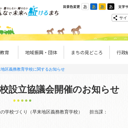
あ
あ
あ
あ
背景色変更
文字
サイ
教育
地域振興・団体
まちの見どころ
行政
来地区義務教育学校に関するお知らせ
学校設立協議会開催のお知らせ
なの学校づくり（早来地区義務教育学校）
担当課：