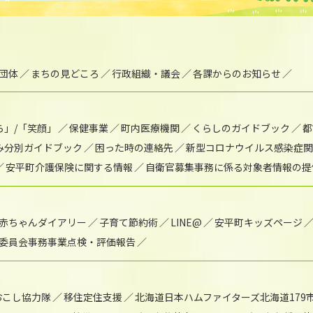
団体
まちの見どころ
行政組織・議会
各課からのお知らせ
ら」/「笑顔」
保健事業
町内医療機関
くらしのガイドブック
都
み分別ガイドブック
困った時の連絡先
新型コロナウイルス感染症関
安平町介護保険に関する情報
自衛官募集事務に係る対象者情報の提
赤ちゃんダイアリー
子育て節約術
LINE@
安平町キッズページ
委員会事務事業点検・評価報告
おこし協力隊
移住定住支援
北海道日本ハムファイターズ北海道179