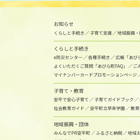
お知らせ
くらしと手続き
子育て支援
地域振興・
くらしと手続き
e防災センター
各種手続き
広報「あび
よくいただくご質問「あびら町FAQ」
ご
マイナンバーカードプロモーションページ
子育て・教育
安平で安心子育て
子育てガイドブック
社会教育ガイド
安平町立早来学園
教育
地域振興・団体
みんなでPR安平町
ふるさと納税
地域