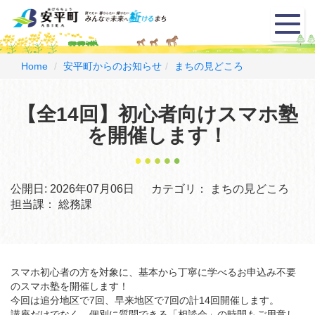
メ
ニ
ュ
ー
Home
安平町からのお知らせ
まちの見どころ
【全14回】初心者向けスマホ塾
を開催します！
公開日:
2026年07月06日
カテゴリ：
まちの見どころ
担当課：
総務課
スマホ初心者の方を対象に、基本から丁寧に学べるお申込み不要
のスマホ塾を開催します！
今回は追分地区で7回、早来地区で7回の計14回開催します。
講座だけでなく、個別に質問できる「相談会」の時間もご用意し