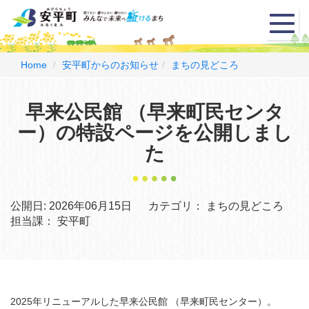
メ
ニ
ュ
ー
Home
安平町からのお知らせ
まちの見どころ
早来公民館 （早来町民センタ
ー）の特設ページを公開しまし
た
公開日:
2026年06月15日
カテゴリ：
まちの見どころ
担当課：
安平町
2025年リニューアルした早来公民館 （早来町民センター）。