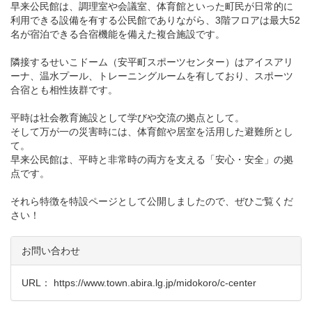
早来公民館は、調理室や会議室、体育館といった町民が日常的に
利用できる設備を有する公民館でありながら、3階フロアは最大52
名が宿泊できる合宿機能を備えた複合施設です。
隣接するせいこドーム（安平町スポーツセンター）はアイスアリ
ーナ、温水プール、トレーニングルームを有しており、スポーツ
合宿とも相性抜群です。
平時は社会教育施設として学びや交流の拠点として。
そして万が一の災害時には、体育館や居室を活用した避難所とし
て。
早来公民館は、平時と非常時の両方を支える「安心・安全」の拠
点です。
それら特徴を特設ページとして公開しましたので、ぜひご覧くだ
さい！
お問い合わせ
URL：
https://www.town.abira.lg.jp/midokoro/c-center