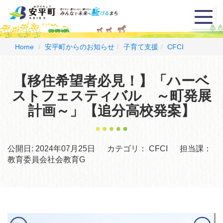
メ
ニ
ュ
ー
Home
安平町からのお知らせ
子育て支援
CFCI
【移住希望者必見！】「ハーベ
ストフェスティバル ～町発展
計画～」【追分高校発案】
公開日:
2024年07月25日
カテゴリ：
CFCI
担当課：
教育委員会社会教育G