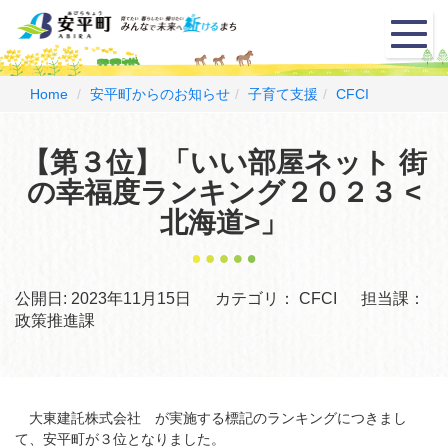
メ
ニ
ュ
ー
Home
安平町からのお知らせ
子育て支援
CFCI
【第３位】「いい部屋ネット 街
の幸福度ランキング２０２３ <
北海道>」
公開日:
2023年11月15日
カテゴリ：
CFCI
担当課：
政策推進課
大東建託株式会社 が実施する標記のランキングにつきまし
て、安平町が３位となりました。