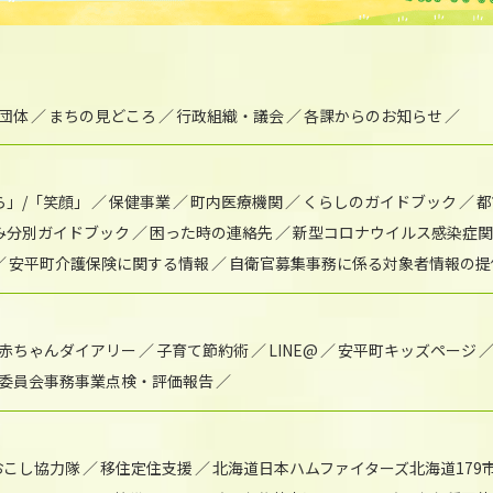
団体
まちの見どころ
行政組織・議会
各課からのお知らせ
ら」/「笑顔」
保健事業
町内医療機関
くらしのガイドブック
都
み分別ガイドブック
困った時の連絡先
新型コロナウイルス感染症関
安平町介護保険に関する情報
自衛官募集事務に係る対象者情報の提
赤ちゃんダイアリー
子育て節約術
LINE@
安平町キッズページ
委員会事務事業点検・評価報告
おこし協力隊
移住定住支援
北海道日本ハムファイターズ北海道179