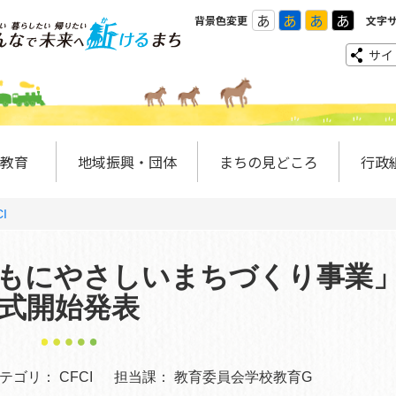
あ
あ
あ
あ
背景色変更
文字
サイ
教育
地域振興・団体
まちの見どころ
行政
I
もにやさしいまちづくり事業
式開始発表
テゴリ：
CFCI
担当課：
教育委員会学校教育G