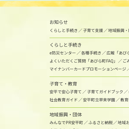
お知らせ
くらしと手続き
子育て支援
地域振興・
くらしと手続き
e防災センター
各種手続き
広報「あび
よくいただくご質問「あびら町FAQ」
ご
マイナンバーカードプロモーションページ
子育て・教育
安平で安心子育て
子育てガイドブック
社会教育ガイド
安平町立早来学園
教育
地域振興・団体
みんなでPR安平町
ふるさと納税
地域