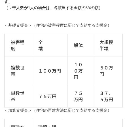
す。
（世帯人数が1人の場合は、各該当する金額の3/4の額）
＜基礎支援金＞（住宅の被害程度に応じて支給する支援金）
被害程
全
大規模
解体
度
壊
半壊
１０
複数世
５０万
１００万円
０万
帯
円
円
単数世
７５
３７．
７５万円
帯
万円
５万円
＜加算支援金＞（住宅の再建方法に応じて支給する支援金）