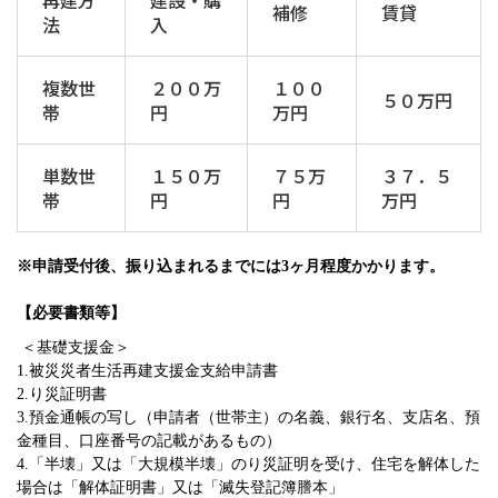
再建方
建設・購
補修
賃貸
法
入
複数世
２００万
１００
５０万円
帯
円
万円
単数世
１５０万
７５万
３７．５
帯
円
円
万円
※申請受付後、振り込まれるまでには3ヶ月程度かかります。
【必要書類等】
＜基礎支援金＞
1.被災災者生活再建支援金支給申請書
2.り災証明書
3.預金通帳の写し（申請者（世帯主）の名義、銀行名、支店名、預
金種目、口座番号の記載があるもの）
4.
「半壊」
又は「大規模半壊」のり災証明を受け、住宅を解体した
場合は「解体証明書」又は「滅失登記簿謄本」