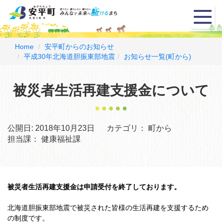
メ
ニ
ュ
ー
Home
安平町からのお知らせ
平成30年北海道胆振東部地震
お知らせ一覧(町から)
被災者生活再建支援金について
公開日:
2018年10月23日
カテゴリ：
町から
担当課：
健康福祉課
被災者生活再建支援金は申請受付を終了しております。
北海道胆振東部地震で被災された皆様の生活再建を支援するため
の制度です。