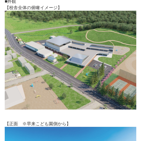
■外観
【校舎全体の俯瞰イメージ】
【正面 ※早来こども園側から】