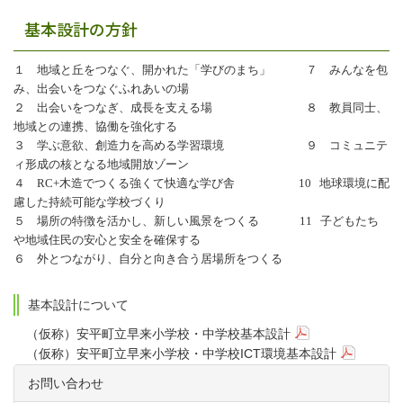
基本設計の方針
１ 地域と丘をつなぐ、開かれた「学びのまち」 ７ みんなを包
み、出会いをつなぐふれあいの場
２ 出会いをつなぎ、成
⻑
を
⽀
える
場 ８ 教員同士、
地域との連携、協働を強化する
３ 学ぶ意欲、創造
⼒
を高める学習環
境 ９ コミュニテ
ィ形成の核となる地域開放ゾーン
４ RC+木造でつくる強くて快適な学び舎 10 地球環境に配
慮した持続可能な学校づくり
５
場所の特徴を活かし、新しい風景をつくる 11 子どもたち
や地域住
⺠
の安心と安
全を確保する
６ 外とつながり、自分と向き合う居場所をつくる
基本設計について
（仮称）安平町立早来小学校・中学校基本設計
（仮称）安平町立早来小学校・中学校ICT環境基本設計
お問い合わせ