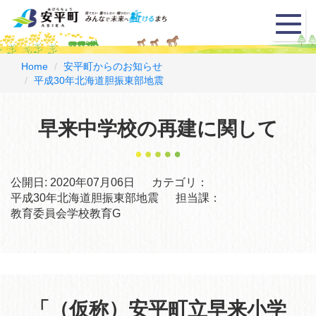
メ
ニ
ュ
ー
Home
安平町からのお知らせ
平成30年北海道胆振東部地震
早来中学校の再建に関して
公開日:
2020年07月06日
カテゴリ：
平成30年北海道胆振東部地震
担当課：
教育委員会学校教育G
「（仮称）安平町⽴早来⼩学