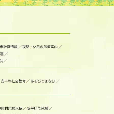
市計画情報
夜間・休日の診療案内
連
供
安平の社会教育
あそびとまなび
市町村応援大使
安平町で就農