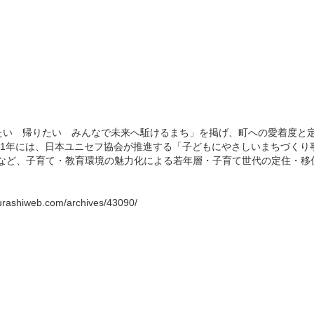
い 帰りたい みんなで未来へ駈けるまち」を掲げ、町への愛着度と
21年には、日本ユニセフ協会が推進する「子どもにやさしいまちづくり
るなど、子育て・教育環境の魅力化による若年層・子育て世代の定住・移
gurashiweb.com/archives/43090/