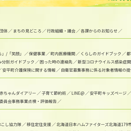
団体
まちの見どころ
行政組織・議会
各課からのお知らせ
ら」/「笑顔」
保健事業
町内医療機関
くらしのガイドブック
都
み分別ガイドブック
困った時の連絡先
新型コロナウイルス感染症関
安平町介護保険に関する情報
自衛官募集事務に係る対象者情報の提
赤ちゃんダイアリー
子育て節約術
LINE@
安平町キッズページ
委員会事務事業点検・評価報告
おこし協力隊
移住定住支援
北海道日本ハムファイターズ北海道179