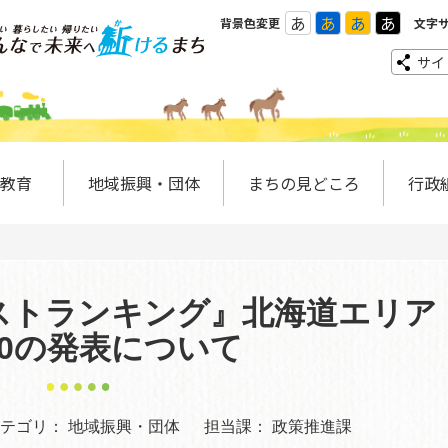
あ
あ
あ
あ
背景色変更
文字
サイ
教育
地域振興・団体
まちの見どころ
行政
ストランキング』北海道エリア
10の発表について
テゴリ：
地域振興・団体
担当課：
政策推進課