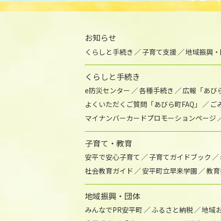
お知らせ
くらしと手続き
子育て支援
地域振興・
くらしと手続き
e防災センター
各種手続き
広報「あび
よくいただくご質問「あびら町FAQ」
ご
マイナンバーカードプロモーションページ
子育て・教育
安平で安心子育て
子育てガイドブック
社会教育ガイド
安平町立早来学園
教育
地域振興・団体
みんなでPR安平町
ふるさと納税
地域