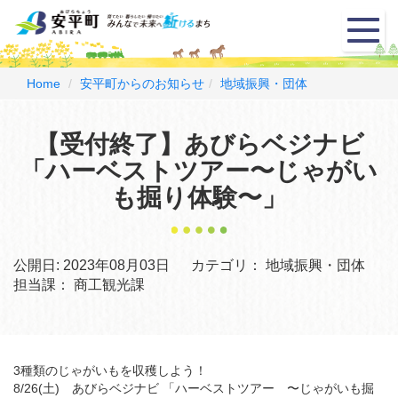
メ
ニ
ュ
ー
Home
安平町からのお知らせ
地域振興・団体
【受付終了】あびらベジナビ
「ハーベストツアー〜じゃがい
も掘り体験〜」
公開日:
2023年08月03日
カテゴリ：
地域振興・団体
担当課：
商工観光課
3種類のじゃがいもを収穫しよう！
8/26(土) あびらベジナビ 「ハーベストツアー 〜じゃがいも掘