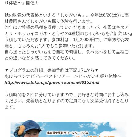
り体験〜」開催！
秋の味覚の代表格といえる「じゃがいも」。今年は8/26(土) に高
林農園さんでじゃがいも掘り体験を行います。
昨年はご希望の品種を収穫していただきましたが、今回はキタア
カリ・ホッカイコガネ・とうやの3種類のじゃがいもを合計約10kg
収穫していただきます。参加料は、1組2,000円で、ご家族やお友
達と、もちろんお1人でもご参加いただけます。
自ら掘ったじゃがいもをご自宅で調理し、食べ比べをして品種ご
との違いなどを感じてみてください。
▼プログラムの詳細、参加予約は下記URLから▼
あびらベジナビ ハーベストツアー 〜じゃがいも掘り体験〜
http://www.abikan.jp/green-tourism/6015.html
収穫時間を２回に分けていますので、お好きな時間にお申し込み
ください。先着順となりますので定員になり次第受付終了となり
ます。