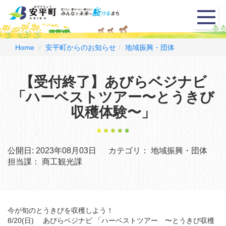
メ
ニ
ュ
ー
Home
安平町からのお知らせ
地域振興・団体
【受付終了】あびらベジナビ
「ハーベストツアー〜とうきび
収穫体験〜」
公開日:
2023年08月03日
カテゴリ：
地域振興・団体
担当課：
商工観光課
今が旬のとうきびを収穫しよう！
8/20(日) あびらベジナビ 「ハーベストツアー 〜とうきび収穫