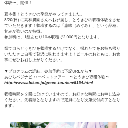
体験〜」開催！
夏本番！とうきびの季節がやってきました。
8/20(日) に高林農園さんへお邪魔し、とうきびの収穫体験をさせ
ていただきます！収穫するのは「恵味（めぐみ）」という品種。
甘みが強いのが特徴。
参加料は、1組あたり10本収穫で2,000円となります。
畑で自らとうきびを収穫するだけでなく、採れたてをお持ち帰り
いただきご自宅で贅沢に味わえますよ！ビールのおともに、お食
事にぜひお召し上がりください。
▼プログラムの詳細、参加予約は下記URLから▼
あびらベジナビ ハーベストツアー 〜とうきび収穫体験〜
http://www.abikan.jp/green-tourism/5154.html
収穫時間を２回に分けていますので、お好きな時間にお申し込み
ください。先着順となりますので定員になり次第受付終了となり
ます。