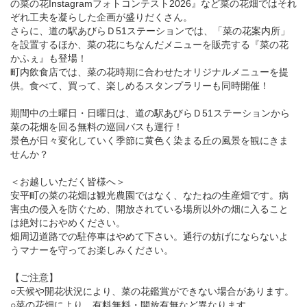
の菜の花Instagramフォトコンテスト2026』など菜の花畑ではそれ
ぞれ工夫を凝らした企画が盛りだくさん。
さらに、道の駅あびらＤ51ステーションでは、「菜の花案内所」
を設置するほか、菜の花にちなんだメニューを販売する『菜の花
かふぇ』も登場！
町内飲食店では、菜の花時期に合わせたオリジナルメニューを提
供。食べて、買って、楽しめるスタンプラリーも同時開催！
期間中の土曜日・日曜日は、道の駅あびらＤ51ステーションから
菜の花畑を回る無料の巡回バスも運行！
景色が日々変化していく季節に黄色く染まる丘の風景を観にきま
せんか？
＜お越しいただく皆様へ＞
安平町の菜の花畑は観光農園ではなく、なたねの生産畑です。病
害虫の侵入を防ぐため、開放されている場所以外の畑に入ること
は絶対におやめください。
畑周辺道路での駐停車はやめて下さい。通行の妨げにならないよ
うマナーを守ってお楽しみください。
【ご注意】
○天候や開花状況により、菜の花鑑賞ができない場合があります。
○菜の花畑により、有料無料・開放有無など異なります。