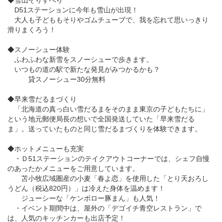
◆雪山そりすべり
D51ステーションに今年も雪山が出現！
大人も子どももそりやゴムチューブで、我を忘れて思いっきり
滑りまくろう！
◆スノーシュー体験
ふわふわな新雪をスノーシューで歩きます。
いつもの道の駅で新たな発見がみつかるかも？
貸スノーシュー30分無料
◆早来雪だるまづくり
「北海道の真っ白い雪だるまをそのまま東京の子どもたちに」
という地元郵便局長の想いで全国発送していた「早来雪だる
ま」。送っていたものと同じ雪だるまづくりを体験できます。
◆ホットメニューも充実
・Ｄ51ステーションのテイクアウトコーナーでは、シェフ自慢
のあったかメニューをご用意しています。
苫小牧広域圏産の小麦「春よ恋」を使用した「とり天おろし
うどん（税込820円）」は冷えた身体を温めます！
ジューシーな「ケンボロー豚まん」も人気！
・イベント期間中は、屋外の「デゴイチ青空レストラン」で
は、人気のキッチンカーも出店予定！