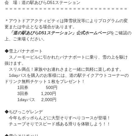
会 場：道の駅あびらD51ステーション
＝＝＝＝＝＝＝＝＝＝＝＝＝＝＝＝＝＝＝＝＝＝＝＝＝＝＝＝＝
＊アウトドアアクティビティは降雪状況等によりプログラムの変
更または中止となる場合があります。
「道の駅あびらD51ステーション」公式ホームページ
をご確認の
上、ご来場ください。
◆雪上バナナボート
スノーモービルに引かれたバナナボートに乗り、雪の上を駆け
抜けます。
スリル満点！家族やお連れさまと一緒に気軽に楽しめます。
1dayパスを購入のお客様には、道の駅テイクアウトコーナーの
ドリンク無料チケット１枚をプレゼント！
1回券 500円
3回券 1,200円
1dayパス 2,000円
◆ちびっこゲレンデ
今年もポッポらんどに大型そりすべりコースが登場！
チューブそりでスピード感ある滑りを体験しよう！！