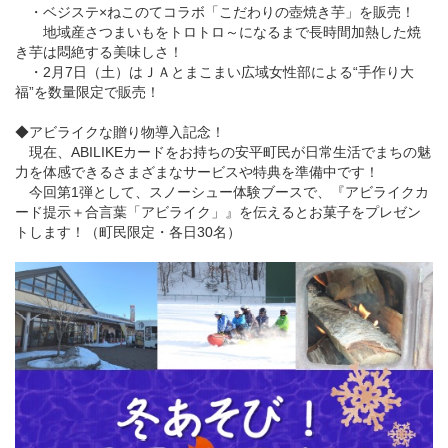
・ベジステ×ねこのてコラボ「こだわりの壺焼き芋」を販売！
地域産さつまいもをトロトロ～になるまで長時間加熱した焼
き芋は悶絶する美味しさ！
・2月7日（土）はＪＡとまこまい広域女性部による“手作り大
福”を数量限定で販売！
◆アビライクな贈り物導入記念！
現在、ABILIKEカードをお持ちの安平町民が日常生活でまちの魅
力を体感できるさまざまなサービスや特典を準備中です！
今回第1弾として、スノーシュー体験ブースで、『アビライクカ
ード提示＋合言葉「アビライク」』を伝えるとお菓子をプレゼン
トします！（町民限定・各日30名）