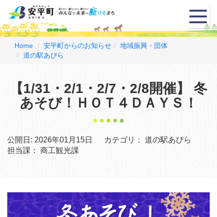
メ
ニ
ュ
ー
Home
安平町からのお知らせ
地域振興・団体
道の駅あびら
【1/31・2/1・2/7・2/8開催】 冬
あそび！ＨＯＴ４ＤＡＹＳ！
公開日:
2026年01月15日
カテゴリ：
道の駅あびら
担当課：
商工観光課