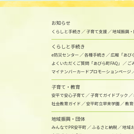
お知らせ
くらしと手続き
子育て支援
地域振興・
くらしと手続き
e防災センター
各種手続き
広報「あび
よくいただくご質問「あびら町FAQ」
ご
マイナンバーカードプロモーションページ
子育て・教育
安平で安心子育て
子育てガイドブック
社会教育ガイド
安平町立早来学園
教育
地域振興・団体
みんなでPR安平町
ふるさと納税
地域