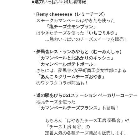
■魅力いっぱい♪ 出店者情報
・Remy cheeeeese（レミーチーズ）
スモークカマンベールはやきたを使った
「塩チーズ生モンブラン」
はやきたチーズを使った
「いちごミルク」
…魅力いっぱいのチーズスイーツを販売！
・夢民舎レストランみやもと（むーみんしゃ）
「カマンベールと北あかりのキッシュ」
「カマンベールポテトボール」
さらには、夢民舎×安平町商工会女性部による
「あんこ＆クリームチーズおやき」
のワクワクコラボ商品も！
・道の駅あびらD51ステーション ベーカリーコーナー
地元チーズを使った
「カマンベールチーズフランス」
も登場！
もちろん「はやきたチーズ工房 夢民舎」や
「チーズ工房 角谷」の
定番人気の各種チーズ商品も販売します。