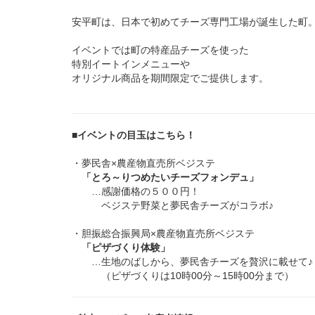
安平町は、日本で初めてチーズ専門工場が誕生した町
イベントでは町の特産品チーズを使った
特別イートインメニューや
オリジナル商品を期間限定でご提供します。
■イベントの目玉はこちら！
・夢民舎×農産物直売所ベジステ
「とろ～りつめたいチーズフォンデュ」
…感謝価格の５００円！
ベジステ野菜と夢民舎チーズがコラボ♪
・胆振総合振興局×農産物直売所ベジステ
「ピザづくり体験」
…生地のばしから、夢民舎チーズを贅沢に載せて♪
（ピザづくりは10時00分～15時00分まで）