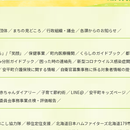
団体
まちの見どころ
行政組織・議会
各課からのお知らせ
ら」/「笑顔」
保健事業
町内医療機関
くらしのガイドブック
都
み分別ガイドブック
困った時の連絡先
新型コロナウイルス感染症関
安平町介護保険に関する情報
自衛官募集事務に係る対象者情報の提
赤ちゃんダイアリー
子育て節約術
LINE@
安平町キッズページ
委員会事務事業点検・評価報告
おこし協力隊
移住定住支援
北海道日本ハムファイターズ北海道179