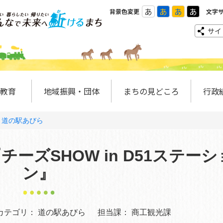
あ
あ
あ
あ
背景色変更
文字
サイ
教育
地域振興・団体
まちの見どころ
行政
道の駅あびら
『チーズSHOW in D51ステーシ
ン』
カテゴリ：
道の駅あびら
担当課：
商工観光課