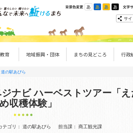
あ
あ
あ
あ
背景色変更
文字
サイ
教育
地域振興・団体
まちの見どころ
行政
道の駅あびら
ジナビ ハーベストツアー「え
め収穫体験」
カテゴリ：
道の駅あびら
担当課：
商工観光課