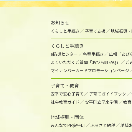
お知らせ
くらしと手続き
子育て支援
地域振興・
くらしと手続き
e防災センター
各種手続き
広報「あび
よくいただくご質問「あびら町FAQ」
ご
マイナンバーカードプロモーションページ
子育て・教育
安平で安心子育て
子育てガイドブック
社会教育ガイド
安平町立早来学園
教育
地域振興・団体
みんなでPR安平町
ふるさと納税
地域