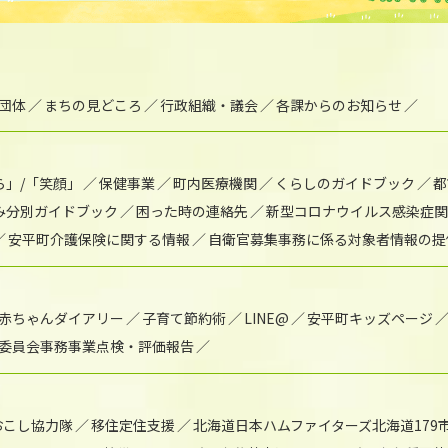
団体
まちの見どころ
行政組織・議会
各課からのお知らせ
ら」/「笑顔」
保健事業
町内医療機関
くらしのガイドブック
都
み分別ガイドブック
困った時の連絡先
新型コロナウイルス感染症関
安平町介護保険に関する情報
自衛官募集事務に係る対象者情報の提
赤ちゃんダイアリー
子育て節約術
LINE@
安平町キッズページ
委員会事務事業点検・評価報告
おこし協力隊
移住定住支援
北海道日本ハムファイターズ北海道179