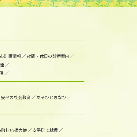
市計画情報
夜間・休日の診療案内
連
供
安平の社会教育
あそびとまなび
市町村応援大使
安平町で就農