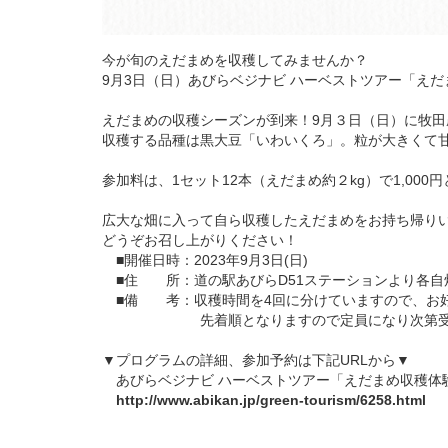
今が旬のえだまめを収穫してみませんか？
9月3日（日）あびらベジナビ ハーベストツアー「え
えだまめの収穫シーズンが到来！9月３日（日）に牧
収穫する品種は黒大豆「いわいくろ」。粒が大きくて
参加料は、1セット12本（えだまめ約２kg）で1,0
広大な畑に入って自ら収穫したえだまめをお持ち帰り
どうぞお召し上がりください！
■開催日時：2023年9月3日(日)
■住 所：道の駅あびらD51ステーションより各自
■備 考：収穫時間を4回に分けていますので、お好
先着順となりますので定員になり次第受付
▼プログラムの詳細、参加予約は下記URLから▼
あびらベジナビ ハーベストツアー「えだまめ収穫体
http://www.abikan.jp/green-tourism/6258.html