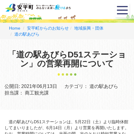
メ
ニ
ュ
ー
Home
安平町からのお知らせ
地域振興・団体
道の駅あびら
「道の駅あびらD51ステーショ
ン」の営業再開について
公開日:
2021年06月13日
カテゴリ：
道の駅あびら
担当課：
商工観光課
道の駅あびらD51ステーションは、5月22日（土）より臨時休館
してまいりましたが、6月14日（月）より営業を再開いたします。
なお、営業時間については、当面の間、次のとおり時短営業とな