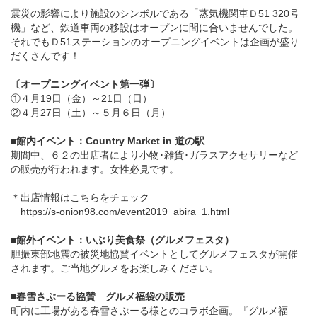
震災の影響により施設のシンボルである「蒸気機関車Ｄ51 320号
機」など、鉄道車両の移設はオープンに間に合いませんでした。
それでもＤ51ステーションのオープニングイベントは企画が盛り
だくさんです！
〔オープニングイベント第一弾〕
①４月19日（金）～21日（日）
②４月27日（土）～５月６日（月）
■館内イベント：Country Market in 道の駅
期間中、６２の出店者により小物･雑貨･ガラスアクセサリーなど
の販売が行われます。女性必見です。
＊出店情報はこちらをチェック
https://s-onion98.com/event2019_abira_1.html
■館外イベント：いぶり美食祭（グルメフェスタ）
胆振東部地震の被災地協賛イベントとしてグルメフェスタが開催
されます。ご当地グルメをお楽しみください。
■春雪さぶーる協賛 グルメ福袋の販売
町内に工場がある春雪さぶーる様とのコラボ企画。『グルメ福