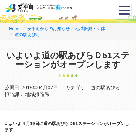
メ
ニ
ュ
ー
Home
安平町からのお知らせ
地域振興・団体
道の駅あびら
いよいよ道の駅あびらＤ51ステ
ーションがオープンします
公開日:
2019年04月07日
カテゴリ：
道の駅あびら
担当課：
地域推進課
いよいよ４月19日に道の駅あびらＤ51ステーションがオープンし
ます。